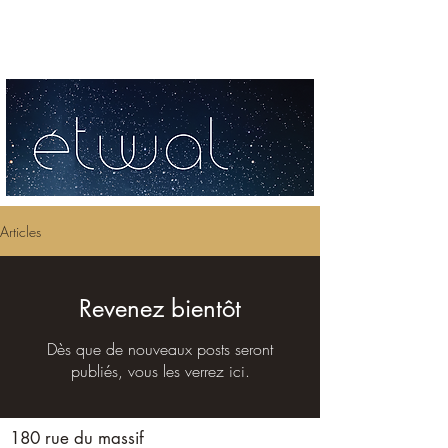
Articles
Revenez bientôt
Dès que de nouveaux posts seront
publiés, vous les verrez ici.
180 rue du massif