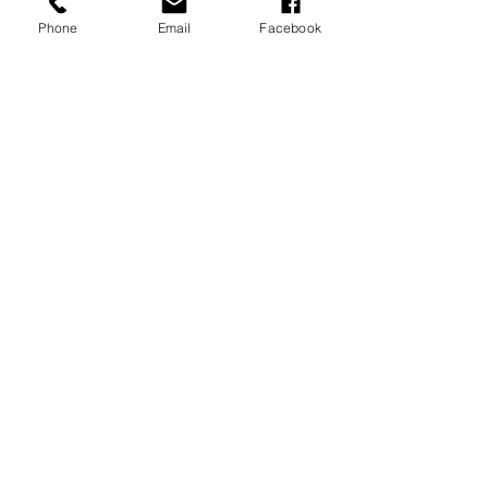
Phone
Email
Facebook
Vente expirée
Type de billet
Soirée classique -famille
Prix
40,00 $
+ 1,00 $ de frais de billetterie
Partager cet événement