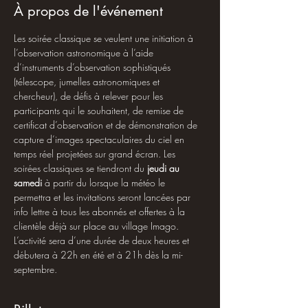
À propos de l'événement
Les soirée classique se veulent une initiation à 
l’observation astronomique à l’aide 
d’instruments d’observation sophistiqués 
(télescope, jumelles astronomiques et 
chercheur), de défis à relever pour les 
participants qui le souhaitent, de remise de 
certificat d’observation et de démonstration de 
capture d’images spectaculaires du ciel en 
temps réel projetées sur grand écran. Les 
soirées classiques se tiendront du 
jeudi au 
samedi
 à partir du lorsque la météo le 
permettra et les invitations seront lancées par 
info lettre à tous les abonnés et offertes à la 
clientèle déjà sur place au village Imago. 
L’activité sera d’une durée de deux heures et 
débutera à 22h en été et à 21h dès la mi-
septembre.