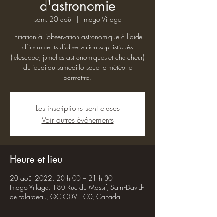
d'astronomie
sam. 20 août
  |  
Imago Village
Initiation à l’observation astronomique à l’aide
d’instruments d’observation sophistiqués
(télescope, jumelles astronomiques et chercheur)
du jeudi au samedi lorsque la météo le
permettra.
Les inscriptions sont closes
Voir autres événements
Heure et lieu
20 août 2022, 20 h 00 – 21 h 30
Imago Village, 180 Rue du Massif, Saint-David-
de-Falardeau, QC G0V 1C0, Canada