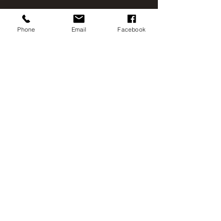
Partager cet événement
Phone
Email
Facebook
180 rue du massif
Saint-David-de-Falardeau, QC
Canada G0V 1C0
etwal.astro@gmail.com