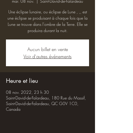
mar. 08 nov.
  |  
Saint-David-de-Falardeau
Une éclipse lunaire, ou éclipse de Lune , ,, est
une éclipse se produisant à chaque fois que la
Lune se trouve dans l'ombre de la Terre. Elle se
produira durant la nuit.
Aucun billet en vente
Voir d'autres événements
Heure et lieu
08 nov. 2022, 23 h 30
Saint-David-de-Falardeau, 180 Rue du Massif,
Saint-David-de-Falardeau, QC G0V 1C0,
Canada